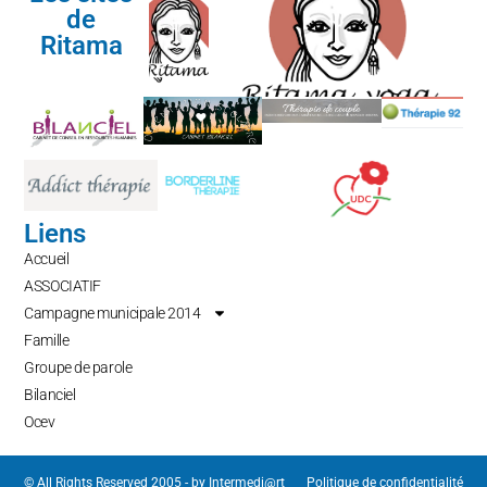
de
Ritama
Liens
Accueil
ASSOCIATIF
Campagne municipale 2014
Famille
Groupe de parole
Bilanciel
Ocev
© All Rights Reserved 2005 - by
Intermedi@rt
Politique de confidentialité