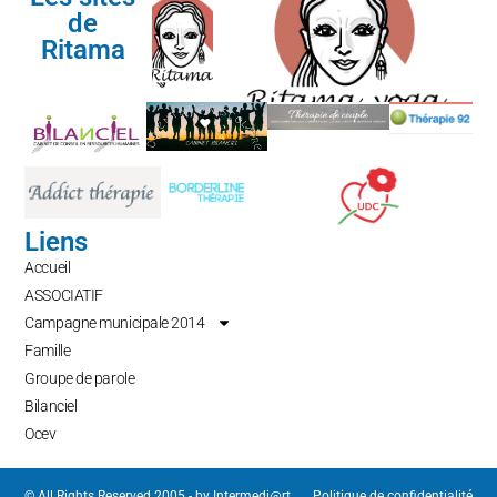
de
Ritama
Liens
Accueil
ASSOCIATIF
Campagne municipale 2014
Famille
Groupe de parole
Bilanciel
Ocev
© All Rights Reserved 2005 - by
Intermedi@rt
Politique de confidentialité