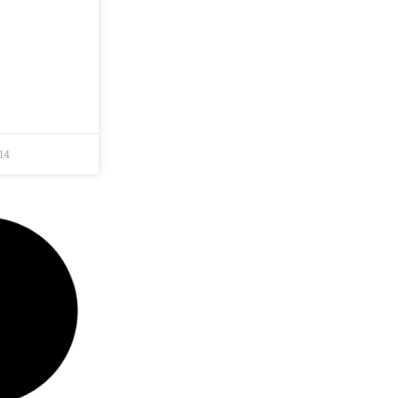
LIRE +
014
9 janvier 2014