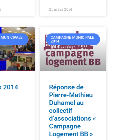
4
21 mars 2014
MUNICIPALE
CAMPAGNE MUNICIPALE
2014
s 2014
Réponse de
Pierre-Mathieu
Duhamel au
collectif
d’associations «
Campagne
Logement BB »