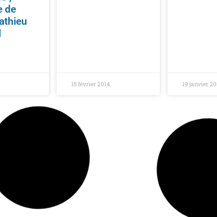
e de
athieu
l
15 février 2014
19 janvier 2