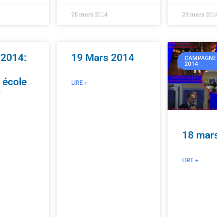
25 mars 2014
23 mars 201
 2014:
19 Mars 2014
CAMPAGNE 
2014
 école
LIRE +
r
18 mar
LIRE +