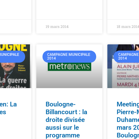
19 mars 2014
18 mars 201
UNICIPALE
CAMPAGNE MUNICIPALE
CAMPAGNE 
2014
2014
en: La
Boulogne-
Meetin
es
Billancourt : la
Pierre-
droite divisée
Duhame
aussi sur le
mars 2
programme
Boulog