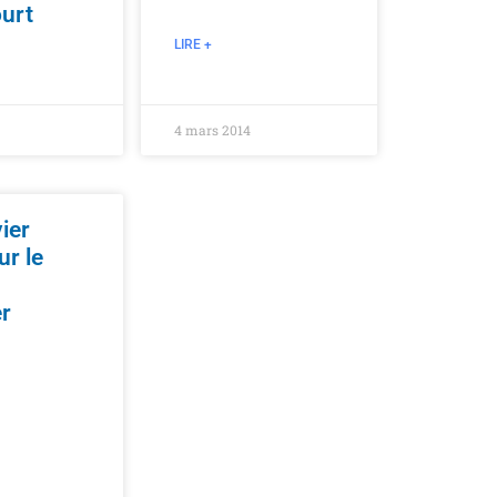
ourt
LIRE +
4 mars 2014
ier
CAMPAGNE MUNICIPALE
2014
ur le
er
LE POINT:
Boulogne et ses
tontons
flingueurs