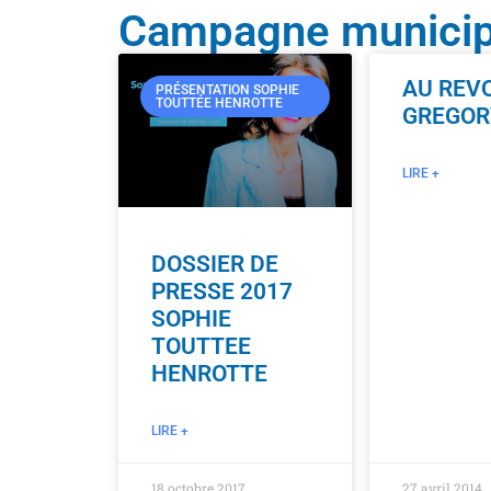
Campagne municip
AU REV
PRÉSENTATION SOPHIE
TOUTTÉE HENROTTE
GREGOR
LIRE +
DOSSIER DE
PRESSE 2017
SOPHIE
TOUTTEE
HENROTTE
LIRE +
18 octobre 2017
27 avril 2014