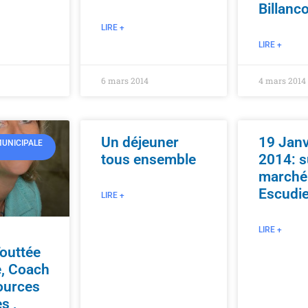
Billanc
LIRE +
LIRE +
6 mars 2014
4 mars 2014
Un déjeuner
19 Janv
UNICIPALE
tous ensemble
2014: s
marché
Escudi
LIRE +
LIRE +
outtée
e, Coach
ources
s ,