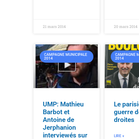
21 mars 2014
20 mars 2014
CAMPAGNE MUNICIPALE
CAMPAGNE M
2014
2014
UMP: Mathieu
Le parisi
Barbot et
guerre d
Antoine de
droites
Jerphanion
interviewés sur
LIRE +