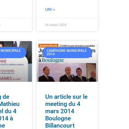
LIRE +
4
14 mars 2014
MUNICIPALE
CAMPAGNE MUNICIPALE
2014
g de
Un article sur le
Mathieu
meeting du 4
l du 4
mars 2014
014 à
Boulogne
ne
Billancourt