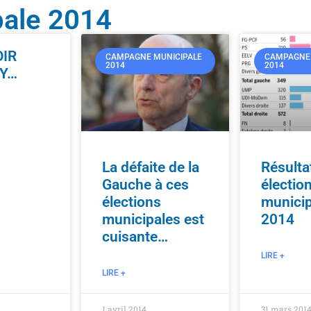
ale 2014
OIR
CAMPAGNE MUNICIPALE
CAMPAGNE 
2014
2014
Y…
La défaite de la
Résulta
Gauche à ces
électio
élections
munici
municipales est
2014
cuisante…
LIRE +
LIRE +
1 avril 2014
31 mars 201