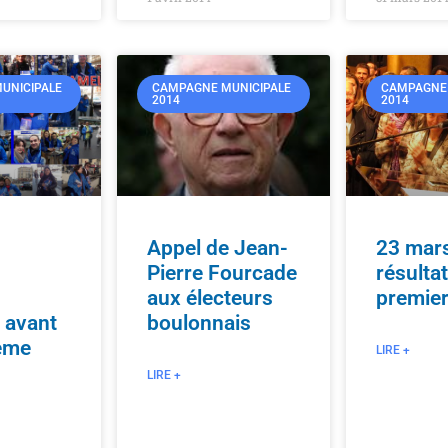
UNICIPALE
CAMPAGNE MUNICIPALE
CAMPAGNE 
2014
2014
Appel de Jean-
23 mar
Pierre Fourcade
résulta
aux électeurs
premier
 avant
boulonnais
ème
LIRE +
LIRE +