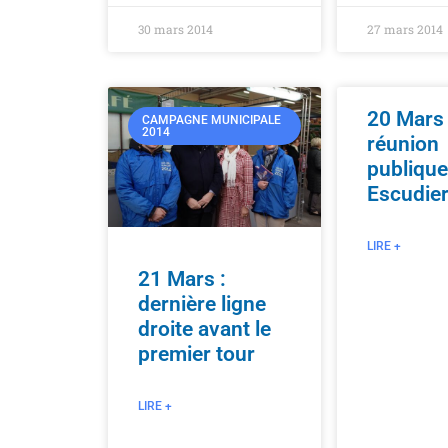
30 mars 2014
27 mars 2014
20 Mars
CAMPAGNE MUNICIPALE
2014
réunion
publique
Escudie
LIRE +
21 Mars :
dernière ligne
droite avant le
premier tour
LIRE +