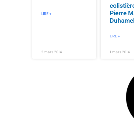
colistièr
Pierre M
LIRE +
Duhame
LIRE +
2 mars 2014
1 mars 2014