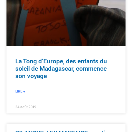
La Tong d’Europe, des enfants du
soleil de Madagascar, commence
son voyage
LIRE +
24 août 2019