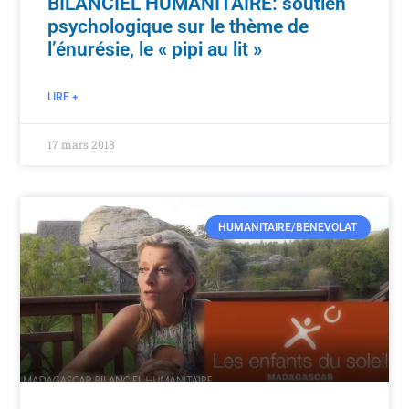
BILANCIEL HUMANITAIRE: soutien
psychologique sur le thème de
l’énurésie, le « pipi au lit »
LIRE +
17 mars 2018
HUMANITAIRE/BENEVOLAT