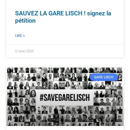
SAUVEZ LA GARE LISCH ! signez la
pétition
LIRE +
11 mai 2015
GARE LISCH