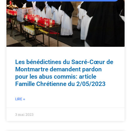
Les bénédictines du Sacré-Cœur de
Montmartre demandent pardon
pour les abus commis: article
Famille Chrétienne du 2/05/2023
LIRE +
3 mai 2023