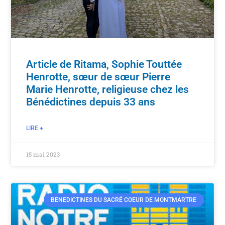
Article de Ritama, Sophie Touttée
Henrotte, sœur de sœur Pierre
Marie Henrotte, religieuse chez les
Bénédictines depuis 33 ans
LIRE +
15 mai 2023
BENEDICTINES DU SACRÉ COEUR DE MONTMARTRE