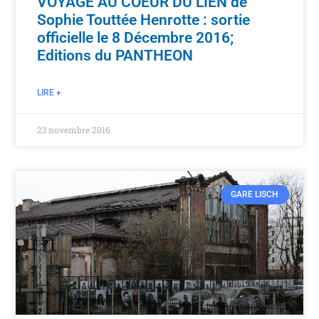
VOYAGE AU COEUR DU LIEN de
Sophie Touttée Henrotte : sortie
officielle le 8 Décembre 2016;
Editions du PANTHEON
LIRE +
23 novembre 2016
GARE LISCH