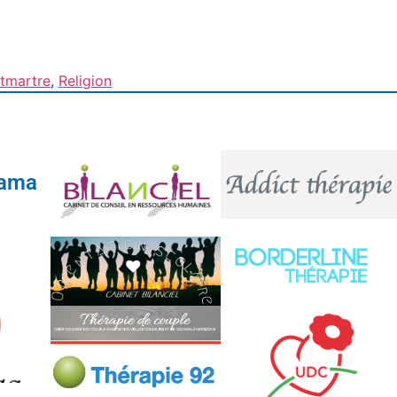
tmartre
,
Religion
tama