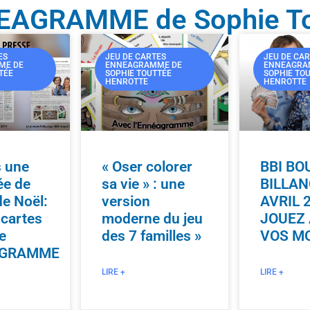
NEAGRAMME de Sophie To
ES
JEU DE CARTES
JEU DE CA
ME DE
ENNEAGRAMME DE
ENNEAGRA
TÉE
SOPHIE TOUTTÉE
SOPHIE TO
HENROTTE
HENROTTE
s une
« Oser colorer
BBI BO
ée de
sa vie » : une
BILLA
e Noël:
version
AVRIL 
 cartes
moderne du jeu
JOUEZ
e
des 7 familles »
VOS M
AGRAMME
LIRE +
LIRE +