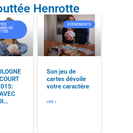
uttée Henrotte
RTES
EVENEMENTS
MME DE
UTTÉE
ULOGNE
Son jeu de
NCOURT
cartes dévoile
2015:
votre caractère
 AVEC
OI…
LIRE +