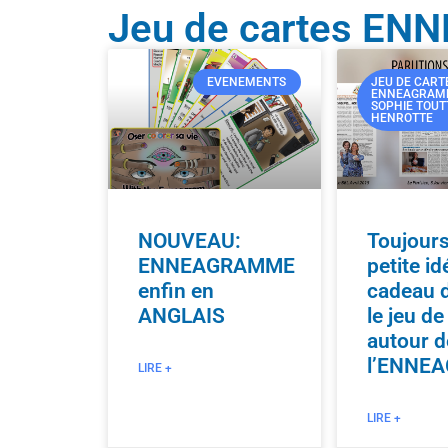
Jeu de cartes EN
EVENEMENTS
JEU DE CART
ENNEAGRAM
SOPHIE TOUT
HENROTTE
NOUVEAU:
Toujour
ENNEAGRAMME
petite id
enfin en
cadeau d
ANGLAIS
le jeu de
autour d
l’ENNE
LIRE +
LIRE +