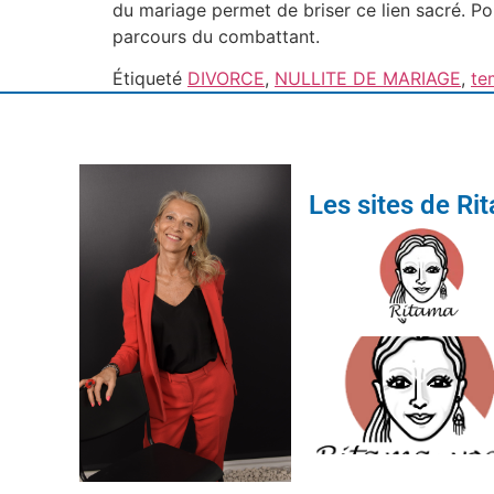
du mariage permet de briser ce lien sacré. Pou
parcours du combattant.
Étiqueté
DIVORCE
,
NULLITE DE MARIAGE
,
te
Les sites de Ri