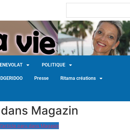
BENEVOLAT
POLITIQUE
IDGERIDOO
Presse
Ritama créations
ru dans Magazin
 l’article paru dans Magasin