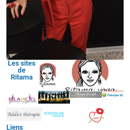
Les sites
de
Ritama
Liens