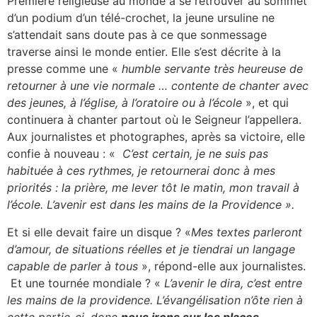
Première religieuse au monde à se retrouver au sommet
d’un podium d’un télé-crochet, la jeune ursuline ne
s’attendait sans doute pas à ce que sonmessage
traverse ainsi le monde entier. Elle s’est décrite à la
presse comme une «
humble servante très heureuse de
retourner à une vie normale … contente de chanter avec
des jeunes, à l’église, à l’oratoire ou à l’école
», et qui
continuera à chanter partout où le Seigneur l’appellera.
Aux journalistes et photographes, après sa victoire, elle
confie à nouveau : «
C’est certain, je ne suis pas
habituée à ces rythmes, je retournerai donc à mes
priorités : la prière, me lever tôt le matin, mon travail à
l’école. L’avenir est dans les mains de la Providence ».
Et si elle devait faire un disque ? «
Mes textes parleront
d’amour, de situations réelles et je tiendrai un langage
capable de parler à tous
», répond-elle aux journalistes.
Et une tournée mondiale ? «
L’avenir le dira, c’est entre
les mains de la providence. L’évangélisation n’ôte rien à
cette partie-ci, donc
nous irons sur les places