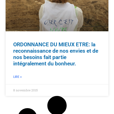
ORDONNANCE DU MIEUX ETRE: la
reconnaissance de nos envies et de
nos besoins fait partie
intégralement du bonheur.
LIRE +
8 novembre 2015