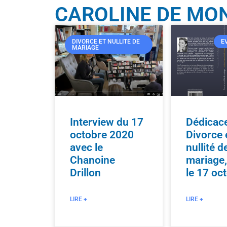
CAROLINE DE MO
DIVORCE ET NULLITE DE
E
MARIAGE
Interview du 17
Dédicac
octobre 2020
Divorce 
avec le
nullité d
Chanoine
mariage,
Drillon
le 17 oc
LIRE +
LIRE +