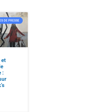
ES DE PRESSE
 et
de
 :
sur
k’s