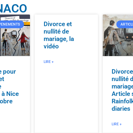
NACO
Divorce et
VENEMENTS
ARTICL
nullité de
mariage, la
vidéo
LIRE +
e pour
Divorce
et
nullité 
e
mariage
 à Nice
Article 
tobre
Rainfol
diaries
LIRE +