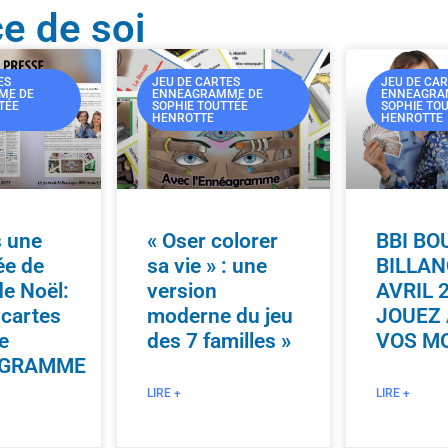
e de soi
ES
JEU DE CARTES
JEU DE CA
ME DE
ENNEAGRAMME DE
ENNEAGRA
TÉE
SOPHIE TOUTTÉE
SOPHIE TO
HENROTTE
HENROTTE
s une
« Oser colorer
BBI BO
ée de
sa vie » : une
BILLA
e Noël:
version
AVRIL 
 cartes
moderne du jeu
JOUEZ
e
des 7 familles »
VOS M
AGRAMME
LIRE +
LIRE +