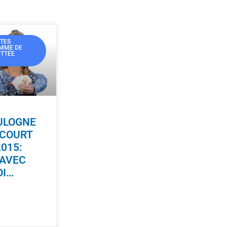
RTES
MME DE
UTTÉE
ULOGNE
NCOURT
2015:
 AVEC
OI…