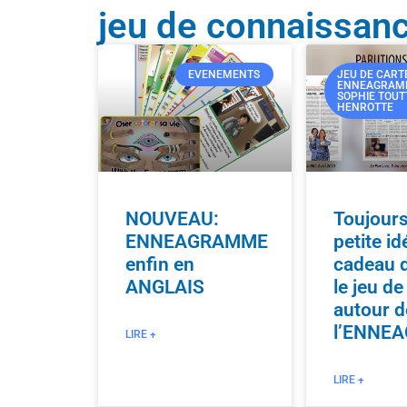
jeu de connaissanc
EVENEMENTS
JEU DE CART
ENNEAGRAM
SOPHIE TOUT
HENROTTE
NOUVEAU:
Toujour
ENNEAGRAMME
petite id
enfin en
cadeau d
ANGLAIS
le jeu de
autour d
l’ENNE
LIRE +
LIRE +