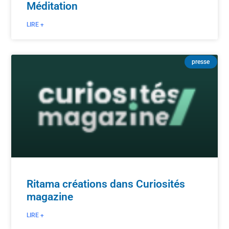
Méditation
LIRE +
presse
Ritama créations dans Curiosités
magazine
LIRE +