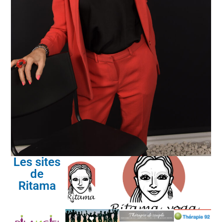
Les sites
de
Ritama