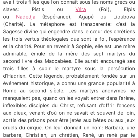
avait trois filles que l’on connaît sous les noms grecs ou
slaves: Pistis ou
Véra
(Foi), Elpis
ou
Nadedja
(Espérance), Agapé ou Lioubova
(Charité). La métaphore est transparente: c’est la
Sagesse divine qui engendre dans le cœur des chrétiens
les trois vertus théologales que sont la foi, l’espérance
et la charité. Pour en revenir à Sophie, elle est une mère
admirable, émule de la mère des sept martyrs du
second livre des Maccabées. Elle aurait encouragé ses
trois filles à subir le martyre sous la persécution
d’Hadrien. Cette légende, probablement fondée sur un
événement historique, a connu une grande popularité à
Rome au second siècle. Les martyrs anonymes ne
manquaient pas, quand on les voyait entrer dans l’arène,
inflexibles disciples du Christ, refusant d’offrir l’encens
aux dieux, venant d’où on ne savait et souvent de loin,
sortis des prisons pour être jetés aux bêtes ou aux jeux
cruels du cirque. On leur donnait un nom: Barbara, une
barbare, Christian, un chrétien, René, un rené par le