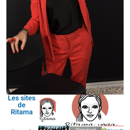
Les sites
de
Ritama