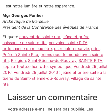
Il est notre lumière et notre espérance.
Mgr Georges Pontier
Archevêque de Marseille
Président de la Conférence des évêques de France
Étiqueté
couvent de sainte rita
,
jeûne et prière
,
naissance de sainte rita
,
neuvaine sainte RITA
,
ordonnance du mieux être
,
oser colorer sa vie
,
prier
,
Prière à Sainte Rita
,
prions pour le monde avec sainte
rita
,
Religion
,
Saint-Etienne-du-Rouvray
,
SAINTE RITA
,
sophie Touttée henrotte
,
symbolique
,
Vendredi 29 juillet
2016
,
Vendredi 29 juillet 2016 : jeûne et prière suite à la
tuerie de Saint-Etienne-du-Rouvray
,
village de sainte
rita
Laisser un commentaire
Votre adresse e-mail ne sera pas publiée.
Les